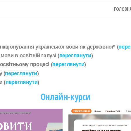
ГОЛОВН
кціонування української мови як державної” (
пере
ови в освітній галузі (
переглянути
)
освітньому процесі (
переглянути
)
 (
переглянути
)
и (
переглянути
)
Онлайн-курси