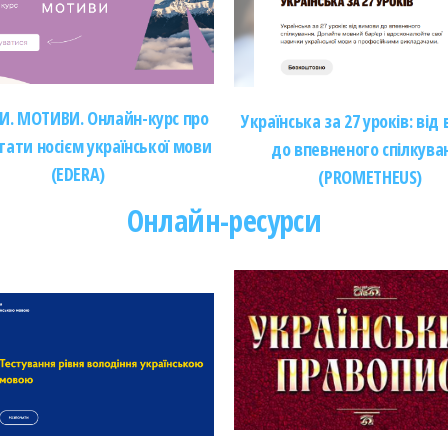
. МОТИВИ. Онлайн-курс про
Українська за 27 уроків: від
стати носієм української мови
до впевненого спілкува
(EDERA)
(PROMETHEUS)
Онлайн-ресурси