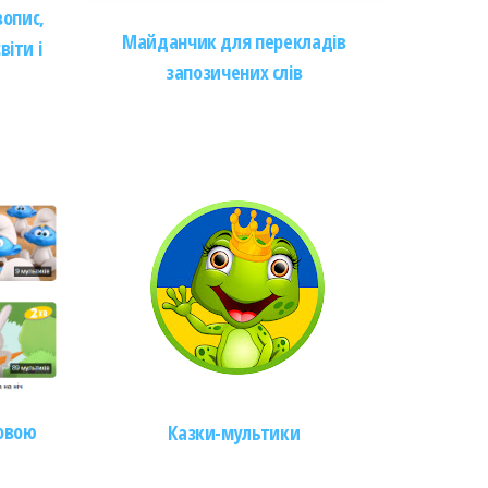
вопис,
Майданчик для перекладів
іти і
запозичених слів
овою
Казки-мультики